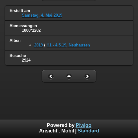
Erstellt am
Samstag, 4. Mai 2019
Abmessungen
1800*1202
Alben
2019
/
H1 - 4.5.19, Neuhausen
Besuche
2924
Powered by
Piwigo
Ansicht :
Mobil
|
Standard