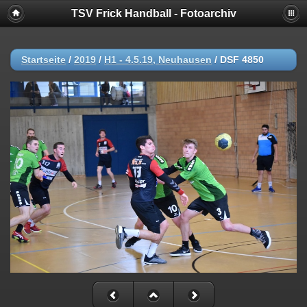
TSV Frick Handball - Fotoarchiv
Startseite
/
2019
/
H1 - 4.5.19, Neuhausen
/
DSF 4850