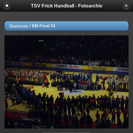
TSV Frick Handball - Fotoarchiv
Startseite
/
EM Final 51